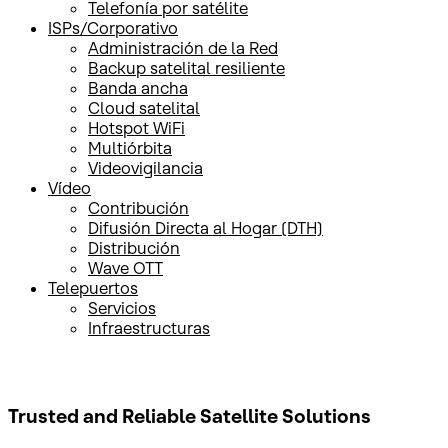
Telefonía por satélite
ISPs/Corporativo
Administración de la Red
Backup satelital resiliente
Banda ancha
Cloud satelital
Hotspot WiFi
Multiórbita
Videovigilancia
Vídeo
Contribución
Difusión Directa al Hogar (DTH)
Distribución
Wave OTT
Telepuertos
Servicios
Infraestructuras
Trusted and Reliable
Satellite Solutions