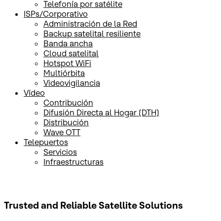
Telefonía por satélite
ISPs/Corporativo
Administración de la Red
Backup satelital resiliente
Banda ancha
Cloud satelital
Hotspot WiFi
Multiórbita
Videovigilancia
Vídeo
Contribución
Difusión Directa al Hogar (DTH)
Distribución
Wave OTT
Telepuertos
Servicios
Infraestructuras
Trusted and Reliable
Satellite Solutions