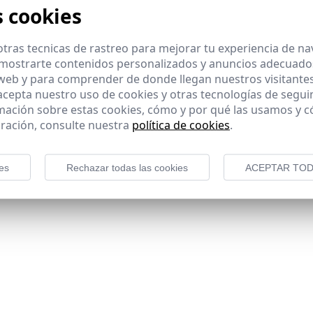
s cookies
tras tecnicas de rastreo para mejorar tu experiencia de n
mostrarte contenidos personalizados y anuncios adecuados,
 web y para comprender de donde llegan nuestros visitantes
datos facilitados, con la finalidad de gestionar su registro
 acepta nuestro uso de cookies y otras tecnologías de segui
aremos información relacionada con actividad de la entidad.
mación sobre estas cookies, cómo y por qué las usamos y
mativa mencionada. Para obtener más información acerca d
ración, consulte nuestra
política de cookies
.
 como se describe anteriormente y se explica con mayor det
sibilidad de tratar sus datos con la finalidad indicada)
e los productos del grupo HISPASAT.
es
Rechazar todas las cookies
ACEPTAR TOD