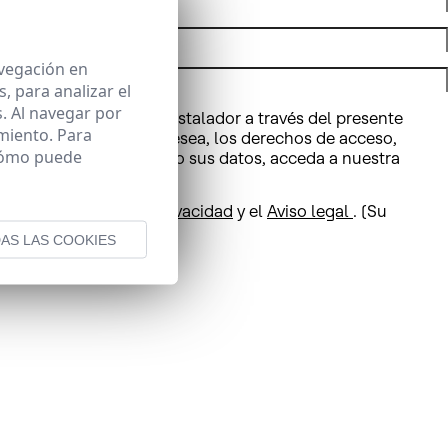
avegación en
 para analizar el
. Al navegar por
 y su área de cliente/instalador a través del presente
miento. Para
 Podrá ejercer, si lo desea, los derechos de acceso,
 cómo puede
e cómo estamos tratando sus datos, acceda a nuestra
alle en la
Política de Privacidad
y el
Aviso legal
. (Su
AS LAS COOKIES