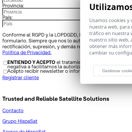
Utilizamo
Provincia:
País:
Usamos cookies y o
nuestra web, para 
tráfico en nuestra
Conforme al RGPD y la LOPDGDD, HISPASAT, S.A. tratará los 
nuestro sitio web,
formulario. Siempre que nos lo autorice previamente, envi
obtener más infor
rectificación, supresión, y demás reconocidos en la nor
cambiar su configu
Política de Privacidad.
ENTIENDO Y ACEPTO
el tratamiento de mis datos tal y
negativa a facilitarnos la autorización implicará la impo
Acepto recibir newsletter o información adicional sobr
Gestionar cooki
Registrar cliente
Trusted and Reliable
Satellite Solutions
Contacto
Grupo HispaSat
Acerca de HispaSat