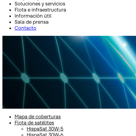
Soluciones y servicios
Flota e infraestructura
Información útil
Sala de prensa
Contacto
Inicio
Flota e infraestructura
Flota de satélites
HispaSat 30W-5
HispaSat 30W-5
Mapa de coberturas
Flota de satélites
HispaSat 30W-5
HispaSat 30W-6