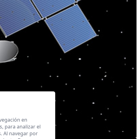
avegación en
 para analizar el
. Al navegar por