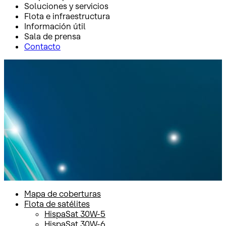
Soluciones y servicios
Flota e infraestructura
Información útil
Sala de prensa
Contacto
Inicio
Flota e infraestructura
Flota de satélites
HispaSat 74W-1
HispaSat 74W-1
Mapa de coberturas
Flota de satélites
HispaSat 30W-5
HispaSat 30W-6