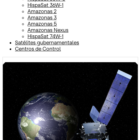
HispaSat 36W-1
Amazonas 2
Amazonas 3
Amazonas 5
Amazonas Nexus
HispaSat 74W-1
Satélites gubernamentales
Centros de Control