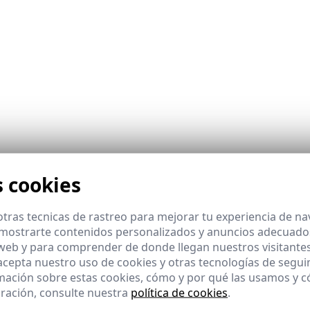
ológicas adversas se ha pospuesto el lanzamiento del vuel
s cookies
el satélite HispaSat 1E próximamente.
tras tecnicas de rastreo para mejorar tu experiencia de n
mostrarte contenidos personalizados y anuncios adecuados,
 web y para comprender de donde llegan nuestros visitantes
 acepta nuestro uso de cookies y otras tecnologías de segui
mación sobre estas cookies, cómo y por qué las usamos y
ración, consulte nuestra
política de cookies
.