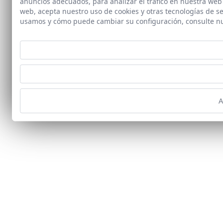
anuncios adecuados, para analizar el tráfico en nuestra web
web, acepta nuestro uso de cookies y otras tecnologías de s
usamos y cómo puede cambiar su configuración, consulte n
A