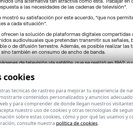
nidos una alternativa tan atractiva como ésta. Trabajar en
spuesta a las necesidades de las cadenas de televisión”.
 mostró su satisfacción por este acuerdo, “que nos permite 
es a cada situación”.
ofrecen la solución de plataformas digitales compartidas d
nidos audiovisuales que pretendan transmitir sus señales, 
ble o de difusión terrestre. Además, es posible realizar l
a, sino también en consumo de ancho de banda.
ágenes de televisión vía satélite, que se realizó en 1962, o 
 a servicios comerciales y es plenamente operativo como te
s cookies
tras tecnicas de rastreo para mejorar tu experiencia de n
mostrarte contenidos personalizados y anuncios adecuados,
encia tanto en España como en Latinoamérica, donde se ubic
 web y para comprender de donde llegan nuestros visitantes
és, incluida la transmisión de importantes plataformas digi
 acepta nuestro uso de cookies y otras tecnologías de segui
 de banda ancha por satélite y otras soluciones de valor a
mación sobre estas cookies, cómo y por qué las usamos y
ca. HispaSat es una de las principales compañías del mundo 
ración, consulte nuestra
política de cookies
.