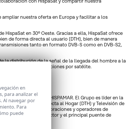
 colaboración con HispaSat y compartir nuestra
ampliar nuestra oferta en Europa y facilitar a los
e HispaSat en 30º Oeste. Gracias a ella, HispaSat ofrece
bien de forma directa al usuario (DTH), bien de manera
as transmisiones tanto en formato DVB-S como en DVB-S2,
de la distribución de la señal de la llegada del hombre a la
lepuerto para comunicaciones por satélite.
avegación en
 para analizar el
a su filial brasileña HISPAMAR. El Grupo es líder en la
. Al navegar por
tales de Televisión Directa al Hogar (DTH) y Televisión de
miento. Para
ñadido a gobiernos, corporaciones y operadores de
 cómo puede
por ingresos en su sector y el principal puente de