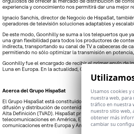
orgullosos de ofrecer al mercado de distribución de conte
experiencia y conocimiento nos permitirá dar una mejor re
Ignacio Sanchis, director de Negocio de HispaSat, también
operadores de televisión soluciones adaptables y escalabl
De este modo, Goonhilly se suma a los telepuertos que ya 
una gran flexibilidad para todos los productores de conte
indirecta, transportando su canal de TV a cabeceras de ca
permitiendo no sólo optimizar la transmisión en potenci
Goonhilly fue el encargado de recibir el primer envío de im
Luna en Europa. En la actualidad, Goonhilly está abierto
Utilizamo
Acerca del Grupo HispaSat
Usamos cookies y o
nuestra web, para 
El Grupo HispaSat está constituido por empresas con pres
tráfico en nuestra
difusión y distribución de contenidos en español y portugu
nuestro sitio web,
Alta Definición (TVAD). HispaSat provee también servicios
obtener más infor
telecomunicaciones en América, Europa y el norte de Áfri
cambiar su configu
comunicaciones entre Europa y América.