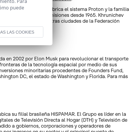
miento. Para
 cómo puede
ial rusa. Khrunichev fabrica el sistema Proton y la familia
ha lanzado más de 400 misiones desde 1965. Khrunichev
 aeronaves en Moscú y otras ciudades de la Federación
AS LAS COOKIES
da en 2002 por Elon Musk para revolucionar el transporte
 fronteras de la tecnología espacial por medio de sus
nversiones minoritarias procedentes de Founders Fund,
shington DC, el estado de Washington y Florida. Para más
a su filial brasileña HISPAMAR. El Grupo es líder en la
tales de Televisión Directa al Hogar (DTH) y Televisión de
ñadido a gobiernos, corporaciones y operadores de
por ingresos en su sector y el principal puente de