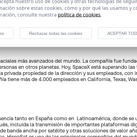
 acepta nuestro uso de cookies y otras tecnologías de segui
mación sobre estas cookies, cómo y por qué las usamos y
e ILS, es una de las piedras angulares de la industria espac
ración, consulte nuestra
política de cookies
.
las instalaciones del cosmódromo Baikonur en Kazajstán y 
es fabricantes de componentes para vehículos lanzadores y
es
Rechazar todas las cookies
ACEPTAR TOD
espaciales más avanzados del mundo. La compañía fue funda
 personas en otros planetas. Hoy, SpaceX está superando las
 privada propiedad de la dirección y sus empleados, con i
añía tiene más de 4.000 empleados en California, Texas, Wa
encia tanto en España como en Latinoamérica, donde se ubic
és, incluida la transmisión de importantes plataformas digi
 de banda ancha por satélite y otras soluciones de valor a
ca. HispaSat es una de las principales compañías del mundo 