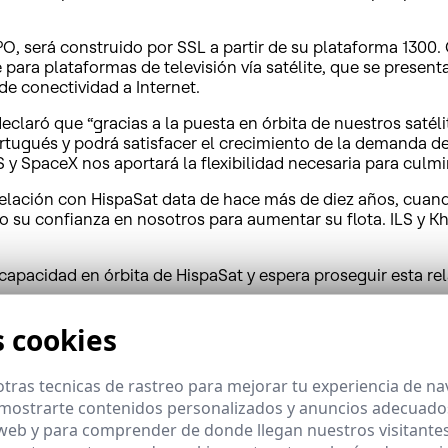
O, será construido por SSL a partir de su plataforma 1300.
para plataformas de televisión vía satélite, que se presen
e conectividad a Internet.
claró que “gracias a la puesta en órbita de nuestros satél
rtugués y podrá satisfacer el crecimiento de la demanda d
 y SpaceX nos aportará la flexibilidad necesaria para culmi
 relación con HispaSat data de hace más de diez años, cuan
 su confianza en nosotros para aumentar su flota. ILS y K
apacidad en órbita de HispaSat y espera proseguir esta rel
s cookies
tras tecnicas de rastreo para mejorar tu experiencia de n
satélites de todo el mundo y ofrece un amplio rango de ser
mostrarte contenidos personalizados y anuncios adecuados,
 vehículos Proton y Angara para operadores de satélite com
 web y para comprender de donde llegan nuestros visitantes
a, ILS ha lanzado 90 misiones comerciales. Para más Inform