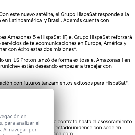
 Con este nuevo satélite, el Grupo HispaSat responde a la
ta en Latinoamérica y Brasil. Además cuenta con
ites Amazonas 5 e HispaSat 1F, el Grupo HispaSat reforzará
e servicios de telecomunicaciones en Europa, América y
nar con éxito estas dos misiones”.
do un ILS Proton lanzó de forma exitosa el Amazonas 1 en
hrunichev están deseando empezar a trabajar con
ación con futuros lanzamientos exitosos para HispaSat”,
avegación en
vicios, desde la firma de contrato hasta el asesoramiento
 para analizar el
erciales y es una compañía estadounidense con sede en
. Al navegar por
ación, visita
www.ilslaunch.com
.