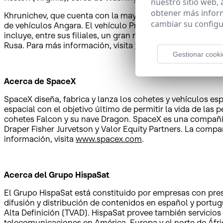
nuestro sitio web,
obtener más infor
Khrunichev, que cuenta con la mayoría de participaciones d
cambiar su configu
de vehículos Angara. El vehículo Proton se lanza desde 
incluye, entre sus filiales, un gran número de important
Rusa. Para más información, visita
www.khrunichev.com
.
Gestionar cooki
Acerca de SpaceX
SpaceX diseña, fabrica y lanza los cohetes y vehículos 
espacial con el objetivo último de permitir la vida de las
cohetes Falcon y su nave Dragon. SpaceX es una compañía
Draper Fisher Jurvetson y Valor Equity Partners. La comp
información, visita
www.spacex.com
.
Acerca del Grupo HispaSat
El Grupo HispaSat está constituido por empresas con pres
difusión y distribución de contenidos en español y portugu
Alta Definición (TVAD). HispaSat provee también servicios
telecomunicaciones en América, Europa y el norte de Áfri