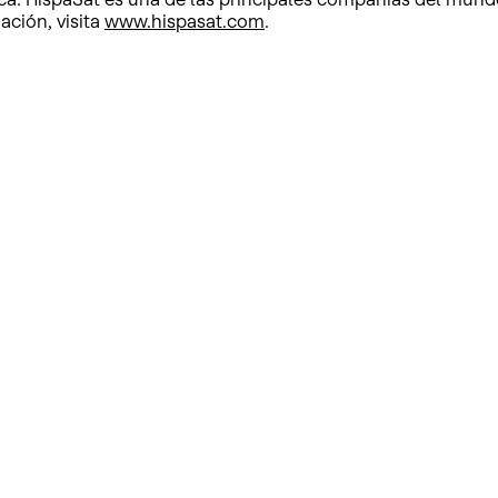
ción, visita
www.hispasat.com
.