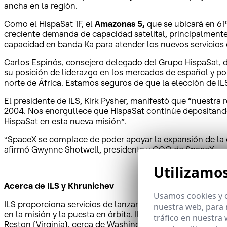
ancha en la región.
Como el HispaSat 1F, el
Amazonas 5,
que se ubicará en 61º
creciente demanda de capacidad satelital, principalmente 
capacidad en banda Ka para atender los nuevos servicios d
Carlos Espinós, consejero delegado del Grupo HispaSat, de
su posición de liderazgo en los mercados de español y po
norte de África. Estamos seguros de que la elección de ILS
El presidente de ILS, Kirk Pysher, manifestó que “nuestra
2004. Nos enorgullece que HispaSat continúe depositando
HispaSat en esta nueva misión”.
“SpaceX se complace de poder apoyar la expansión de la c
afirmó Gwynne Shotwell, presidenta y COO de SpaceX.
Utilizamo
Acerca de ILS y Khrunichev
Usamos cookies y o
ILS proporciona servicios de lanzamiento a operadores de 
nuestra web, para 
en la misión y la puesta en órbita. ILS comercializa los
tráfico en nuestra
Reston (Virginia), cerca de Washington D.C. Hasta la fech