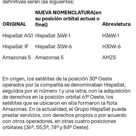
definitivas serán las siguientes:
NUEVA NOMENCLATURA
(en
su posición orbital actual o
ORIGINAL
Abreviatura
final)
HispaSat AG1
HispaSat 36W-1
H36W-1
HispaSat 1F
HispaSat 30W-6
H30W-6
Amazonas 5
Amazonas 5
AMZ5
En origen, los satélites de la posición 30º Oeste
operados por la compañía se denominaban HispaSat,
seguidos por el número 1 y una letra; con la adquisición
de derechos en la posición orbital 61º Oeste, los
satélites que se ubicaron en ella formaron la flota
Amazonas. En la actualidad, el Grupo HispaSat puede
prestar servicios, con derechos propios o por acuerdo
con otros operadores, en otras cuatro posiciones
orbitales (36º, 55,5º, 74º y 84º Oeste).