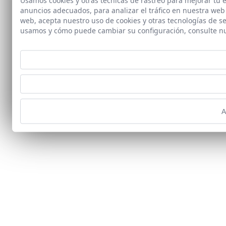
Usamos cookies y otras tecnicas de rastreo para mejorar tu
anuncios adecuados, para analizar el tráfico en nuestra web
web, acepta nuestro uso de cookies y otras tecnologías de s
usamos y cómo puede cambiar su configuración, consulte n
A