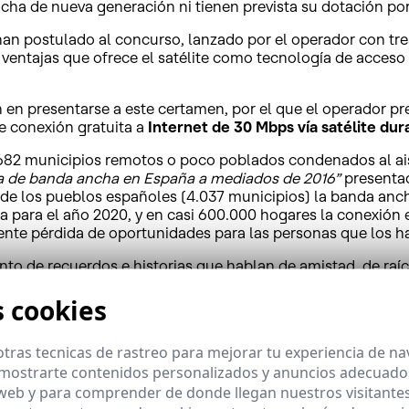
a de nueva generación ni tienen prevista su dotación por 
an postulado al concurso, lanzado por el operador con tres
 ventajas que ofrece el satélite como tecnología de acceso 
eón en presentarse a este certamen, por el que el operador 
de conexión gratuita a
Internet de 30 Mbps vía satélite dur
682 municipios remotos o poco poblados condenados al aisl
a de banda ancha en España a mediados de 2016”
presentad
d de los pueblos españoles (4.037 municipios) la banda anc
a para el año 2020, y en casi 600.000 hogares la conexión 
ente pérdida de oportunidades para las personas que los h
nto de recuerdos e historias que hablan de amistad, de raí
a poder mantener los lazos que los unen, ya que muchos han
s cookies
sonas físicas, asociaciones, grupos, ayuntamientos o admin
tras tecnicas de rastreo para mejorar tu experiencia de n
mostrarte contenidos personalizados y anuncios adecuados,
 web y para comprender de donde llegan nuestros visitantes