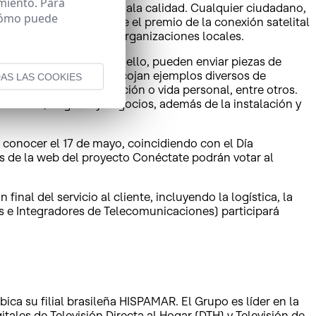
miento. Para
ernet o con acceso de mala calidad. Cualquier ciudadano,
 cómo puede
ayuntamiento. Dado que el premio de la conexión satelital
 posible de vecinos y organizaciones locales.
net a sus pueblos. Para ello, pueden enviar piezas de
o escritas, etc.), que recojan ejemplos diversos de
AS LAS COOKIES
ra, negocios, comunicación o vida personal, entre otros.
bitantes, hogares y negocios, además de la instalación y
 a conocer el 17 de mayo, coincidiendo con el Día
ntes de la web del proyecto Conéctate podrán votar al
final del servicio al cliente, incluyendo la logística, la
es e Integradores de Telecomunicaciones) participará
a su filial brasileña HISPAMAR. El Grupo es líder en la
tales de Televisión Directa al Hogar (DTH) y Televisión de