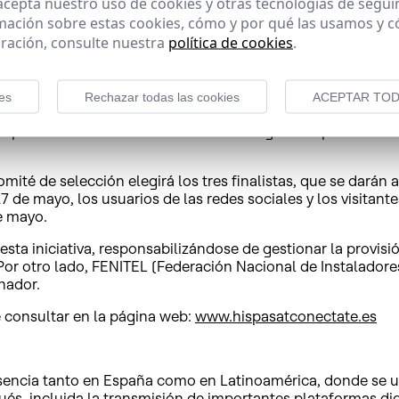
 acepta nuestro uso de cookies y otras tecnologías de segui
lares de Población (ESP) españolas sin ningún acceso a Int
mación sobre estas cookies, cómo y por qué las usamos y
candidatura de su pueblo siempre que venga avalada por su 
ración, consulte nuestra
política de cookies
.
te que las candidaturas estén apoyadas por el mayor número
a creativa los beneficios que supondría la llegada de Inter
(fotografías, vídeos, canciones, collage, narraciones orales 
es
Rechazar todas las cookies
ACEPTAR TOD
 aspectos de la vida del municipio: salud, educación, cultu
 por satélite durante un año de forma gratuita para sus ha
omité de selección elegirá los tres finalistas, que se darán
 27 de mayo, los usuarios de las redes sociales y los visita
de mayo.
sta iniciativa, responsabilizándose de gestionar la provisión 
. Por otro lado, FENITEL (Federación Nacional de Instalador
nador.
e consultar en la página web:
www.hispasatconectate.es
encia tanto en España como en Latinoamérica, donde se ubic
és, incluida la transmisión de importantes plataformas digi