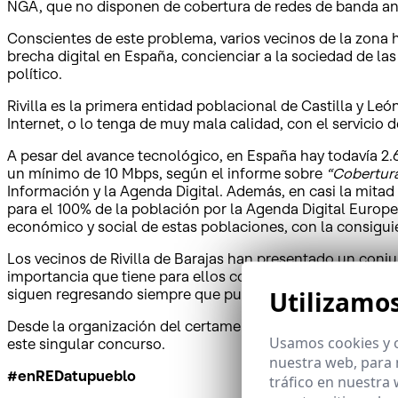
NGA, que no disponen de cobertura de redes de banda anch
Conscientes de este problema, varios vecinos de la zona h
brecha digital en España, concienciar a la sociedad de las
político.
Rivilla es la primera entidad poblacional de Castilla y L
Internet, o lo tenga de muy mala calidad, con el servicio 
A pesar del avance tecnológico, en España hay todavía 2.
un mínimo de 10 Mbps, según el informe sobre
“Cobertur
Información y la Agenda Digital. Además, en casi la mita
para el 100% de la población por la Agenda Digital Europe
económico y social de estas poblaciones, con la consigui
Los vecinos de Rivilla de Barajas han presentado un conju
importancia que tiene para ellos contar con Internet par
Utilizamo
siguen regresando siempre que pueden.
Desde la organización del certamen animan a todas las per
Usamos cookies y o
este singular concurso.
nuestra web, para 
#enREDatupueblo
tráfico en nuestra