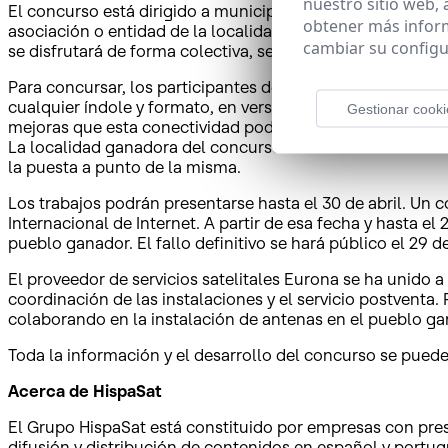
nuestro sitio web,
El concurso está dirigido a municipios o Entidades Singu
obtener más infor
asociación o entidad de la localidad podrá presentar la 
cambiar su configu
se disfrutará de forma colectiva, se valorará positivamen
Para concursar, los participantes deberán expresar de form
cualquier índole y formato, en versión analógica o digital 
Gestionar cooki
mejoras que esta conectividad podría originar en distintos
La localidad ganadora del concurso disfrutará de conexión
la puesta a punto de la misma.
Los trabajos podrán presentarse hasta el 30 de abril. Un c
Internacional de Internet. A partir de esa fecha y hasta el
pueblo ganador. El fallo definitivo se hará público el 29 
El proveedor de servicios satelitales Eurona se ha unido a e
coordinación de las instalaciones y el servicio postventa
colaborando en la instalación de antenas en el pueblo ga
Toda la información y el desarrollo del concurso se pued
Acerca de HispaSat
El Grupo HispaSat está constituido por empresas con pres
difusión y distribución de contenidos en español y portugu