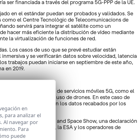
ría ser financiada a través del programa 5G-PPP de la UE.
ijado en el estándar puedan ser probados y validados. Se
ades como el Centre Tecnològic de Telecomunicacions de
eñando servirá para integrar el satélite como un
de hacer más eficiente la distribución de vídeo mediante
nte la virtualización de funciones de red.
as. Los casos de uso que se prevé estudiar están
inmersiva y se verificarán datos sobre velocidad, latencia
 los trabajos puedan iniciarse en septiembre de este año,
na en 2019.
e la futura generación de servicios móviles 5G, como el
lantas de gas mediante el uso de drones. En este caso de
s, al que se transmitirán los datos recabados por los
avegación en
 para analizar el
 en el marco del Paris Air and Space Show, una declaración
. Al navegar por
stáprevisto para 2018-20, la ESA y los operadores de
miento. Para
s y su alcance.
 cómo puede