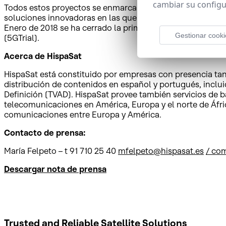
cambiar su configu
Todos estos proyectos se enmarcan dentro del programa eu
soluciones innovadoras en las que se pudiera basar el 5G. 
Enero de 2018 se ha cerrado la primera convocatoria de p
Gestionar cooki
(5GTrial).
Acerca de HispaSat
HispaSat está constituido por empresas con presencia tant
distribución de contenidos en español y portugués, incluid
Definición (TVAD). HispaSat provee también servicios de 
telecomunicaciones en América, Europa y el norte de Áfri
comunicaciones entre Europa y América.
Contacto de prensa:
María Felpeto – t 91 710 25 40
mfelpeto@hispasat.es
/ co
Descargar nota de prensa
Trusted and Reliable
Satellite Solutions