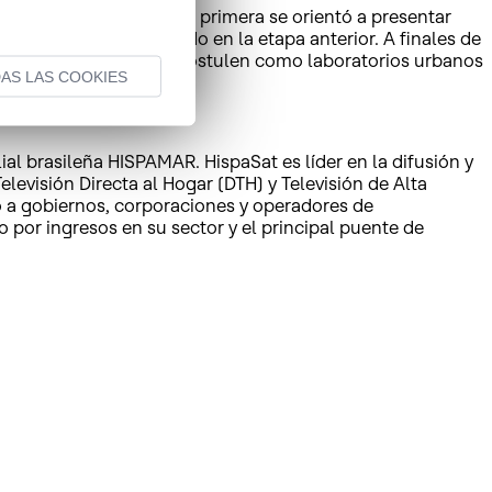
zado en tres fases. La primera se orientó a presentar
ráctica lo desarrollado en la etapa anterior. A finales de
e 5G y ciudades que se postulen como laboratorios urbanos
AS LAS COOKIES
l brasileña HISPAMAR. HispaSat es líder en la difusión y
levisión Directa al Hogar (DTH) y Televisión de Alta
do a gobiernos, corporaciones y operadores de
por ingresos en su sector y el principal puente de