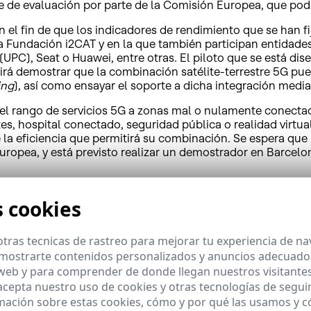
ase de evaluación por parte de la Comisión Europea, que pod
n el fin de que los indicadores de rendimiento que se han f
or la Fundación i2CAT y en la que también participan entid
(UPC), Seat o Huawei, entre otras. El piloto que se está dis
rá demostrar que la combinación satélite-terrestre 5G pue
ing
), así como ensayar el soporte a dicha integración media
 el rango de servicios 5G a zonas mal o nulamente conectad
, hospital conectado, seguridad pública o realidad virtual 
e la eficiencia que permitirá su combinación. Se espera que
ropea, y está previsto realizar un demostrador en Barcelo
n otro proyectos europeos enfocados hacia el desarrollo d
s cookies
iento predictivo de las líneas de distribución eléctrica y p
taciones base remotas con el centro de control y operacione
tras tecnicas de rastreo para mejorar tu experiencia de n
s precisa para este servicio.
mostrarte contenidos personalizados y anuncios adecuados,
es empresas de la industria satelital que firmaron en 2017,
 web y para comprender de donde llegan nuestros visitantes
te for 5G
. Como parte de esta iniciativa, cuyo desarrollo e
 acepta nuestro uso de cookies y otras tecnologías de segui
n juntos en ensayos de servicio 5G, actividades transversale
mación sobre estas cookies, cómo y por qué las usamos y