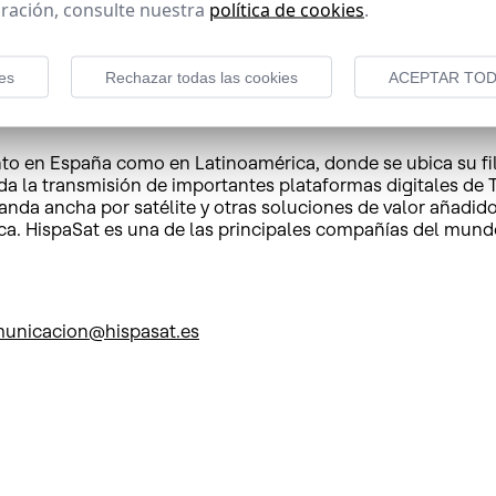
ración, consulte nuestra
política de cookies
.
ropeo 5G-PPP (Public-Private Partnership) que está organi
En la segunda fase (NRG5), en curso, se pretende poner en p
royectos para la tercera fase, donde se solicitan pilotos d
es
Rechazar todas las cookies
ACEPTAR TOD
o en España como en Latinoamérica, donde se ubica su filia
a la transmisión de importantes plataformas digitales de Te
banda ancha por satélite y otras soluciones de valor añadi
ca. HispaSat es una de las principales compañías del mundo 
municacion@hispasat.es