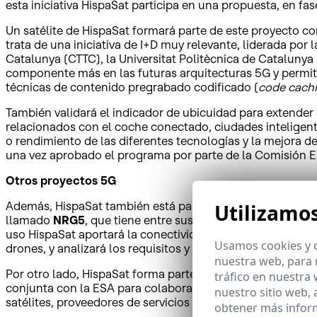
esta iniciativa HispaSat participa en una propuesta, en f
Un satélite de HispaSat formará parte de este proyecto co
trata de una iniciativa de I+D muy relevante, liderada p
Catalunya (CTTC), la Universitat Politècnica de Catalunya 
componente más en las futuras arquitecturas 5G y permiti
técnicas de contenido pregrabado codificado (
code cach
También validará el indicador de ubicuidad para extender
relacionados con el coche conectado, ciudades inteligentes
o rendimiento de las diferentes tecnologías y la mejora d
una vez aprobado el programa por parte de la Comisión Eu
Otros proyectos 5G
Además, HispaSat también está participando activamente e
Utilizamo
llamado
NRG5
, que tiene entre sus objetivos el mantenim
uso HispaSat aportará la conectividad para enlazar las es
Usamos cookies y o
drones, y analizará los requisitos y la arquitectura de rede
nuestra web, para 
Por otro lado, HispaSat forma parte del grupo de 16 grand
tráfico en nuestra
conjunta con la ESA para colaborar en el proyecto
Satelli
nuestro sitio web,
satélites, proveedores de servicios y fabricantes trabajará
obtener más infor