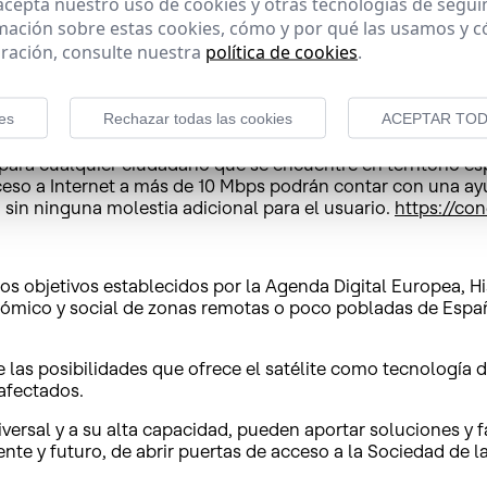
 acepta nuestro uso de cookies y otras tecnologías de segui
 en la comarca de las Tierras Altas, en el noreste de la 
mación sobre estas cookies, cómo y por qué las usamos y
o a Internet por vía terrestre. Para dotarlo de conectividad
ración, consulte nuestra
política de cookies
.
olocadas en los hogares de los residentes que deseen contra
rios.
es
Rechazar todas las cookies
ACEPTAR TOD
ollo de la conectividad rural vía satélite. Elacuerdo alca
paSat 36W-1 y el HispaSat 30W-6, permite ofrecer una soluc
para cualquier ciudadano que se encuentre en territorio es
ceso a Internet a más de 10 Mbps podrán contar con una ayud
 sin ninguna molestia adicional para el usuario.
https://con
 los objetivos establecidos por la Agenda Digital Europea, 
conómico y social de zonas remotas o poco pobladas de Esp
 las posibilidades que ofrece el satélite como tecnología d
 afectados.
versal y a su alta capacidad, pueden aportar soluciones y fa
te y futuro, de abrir puertas de acceso a la Sociedad de l