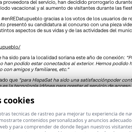
 proveedora del servicio, han decidido prorrogarlo durant
odo vacacional y al aumento de visitantes durante las fies
#enREDatupueblo gracias a los votos de los usuarios de red
nto presentó su candidatura al concurso con una pieza video
stintos aspectos de sus vidas y de las actividades del munic
tupueblo/
e ha sido para la localidad soriana este año de conexión:
“P
aso han podido estar conectados al exterior. Hemos podido 
o con amigos y familiares, etc.”
mado que
“para HispaSat ha sido una satisfacciónpoder con
 es la tecnología idónea para prestar el servicio de acces
ad. Basta con instalar una antena para tener conexión de b
s cookies
similares y precios homologables a las de otras redes”.
dad gratuita se ha mantenido relativamente bajo durante l
tras tecnicas de rastreo para mejorar tu experiencia de n
300 GB en agosto y diciembre de 2017, coincidiendo con las 
mostrarte contenidos personalizados y anuncios adecuados,
 estos meses han sido Youtube, navegación en páginas web, 
 de mensajería instantánea como Whatsapp.
 web y para comprender de donde llegan nuestros visitantes