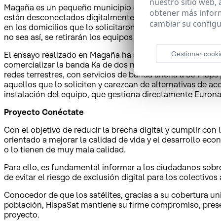
nuestro sitio web,
Magaña es un pequeño municipio de 79 habitantes, ubicado
obtener más infor
están desconectados digitalmente sin posibilidad de acces
cambiar su configu
en los domicilios que lo solicitaron, que se mantendrán c
no sea así, se retirarán los equipos sin coste para los usua
Gestionar cooki
El ensayo realizado en Magaña ha abierto camino al desarr
comercializar la banda Ka de dos nuevos satélites, el His
redes terrestres, con servicios de banda ancha a 30 Mbps 
aquellos que lo soliciten y carezcan de alternativas de ac
instalación del equipo, que gestiona directamente Eurona
Proyecto Conéctate
Con el objetivo de reducir la brecha digital y cumplir con
orientado a mejorar la calidad de vida y el desarrollo e
o lo tienen de muy mala calidad.
Para ello, es fundamental informar a los ciudadanos sobre
de evitar el riesgo de exclusión digital para los colectivos
Conocedor de que los satélites, gracias a su cobertura uni
población, HispaSat mantiene su firme compromiso, presen
proyecto.