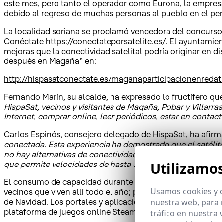
este mes, pero tanto el operador como Eurona, la empresa
debido al regreso de muchas personas al pueblo en el peri
La localidad soriana se proclamó vencedora del concurso 
Conéctate
https://conectateporsatelite.es/
. El ayuntamie
mejoras que la conectividad satelital podría originar en di
después en Magaña” en:
http://hispasatconectate.es/maganaparticipacionenreda
Fernando Marín, su alcalde, ha expresado lo fructífero qu
HispaSat, vecinos y visitantes de Magaña, Pobar y Villarr
Internet, comprar online, leer periódicos, estar en contact
Carlos Espinós, consejero delegado de HispaSat, ha afir
conectada. Esta experiencia ha demostrado que el satélite
no hay alternativas de conectividad con suficiente calid
Utilizamo
que permite velocidades de hasta 30 Mbps en condiciones 
El consumo de capacidad durante el periodo de conectivi
Usamos cookies y o
vecinos que viven allí todo el año; pero ha superado los 
nuestra web, para 
de Navidad. Los portales y aplicaciones más utilizados en
plataforma de juegos online Steam, además de servicios
tráfico en nuestra