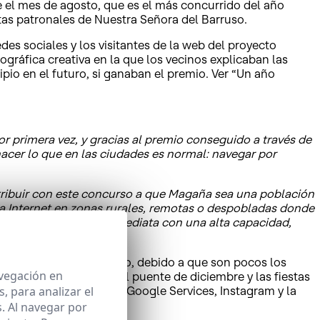
e el mes de agosto, que es el más concurrido del año
tas patronales de Nuestra Señora del Barruso.
es sociales y los visitantes de la web del proyecto
gráfica creativa en la que los vecinos explicaban las
ipio en el futuro, si ganaban el premio. Ver “Un año
or primera vez, y gracias al premio conseguido a través de
hacer lo que en las ciudades es normal: navegar por
tribuir con este concurso a que Magaña sea una población
o a Internet en zonas rurales, remotas o despobladas donde
anda ancha de forma inmediata con una alta capacidad,
a mayor parte del tiempo, debido a que son pocos los
avegación en
vacaciones de verano, el puente de diciembre y las fiestas
 para analizar el
el correo electrónico, Google Services, Instagram y la
. Al navegar por