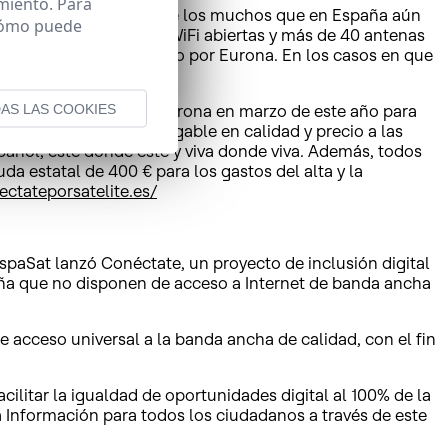
miento. Para
provincia de Soria; uno de los muchos que en España aún
 cómo puede
 se instalaron 4 zonas WiFi abiertas y más de 40 antenas
tar el servicio, ofrecido por Eurona. En los casos en que
AS LAS COOKIES
nzado entre HispaSat y Eurona en marzo de este año para
ión tecnológica homologable en calidad y precio a las
pañol, esté donde esté y viva donde viva. Además, todos
a estatal de 400 € para los gastos del alta y la
ectateporsatelite.es/
HispaSat lanzó Conéctate, un proyecto de inclusión digital
aña que no disponen de acceso a Internet de banda ancha
e acceso universal a la banda ancha de calidad, con el fin
cilitar la igualdad de oportunidades digital al 100% de la
a Información para todos los ciudadanos a través de este