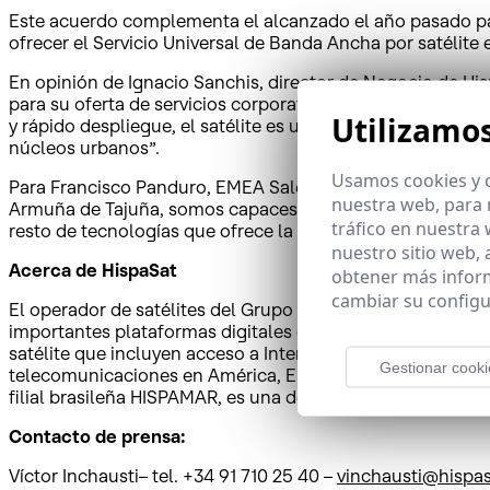
Este acuerdo complementa el alcanzado el año pasado par
ofrecer el Servicio Universal de Banda Ancha por satélite
En opinión de Ignacio Sanchis, director de Negocio de Hi
para su oferta de servicios corporativos y consolide así 
Utilizamo
y rápido despliegue, el satélite es una herramienta idónea
núcleos urbanos”.
Usamos cookies y o
Para Francisco Panduro, EMEA Sales Manager de Telefónica 
nuestra web, para 
Armuña de Tajuña, somos capaces de ofrecer servicios sat
tráfico en nuestra
resto de tecnologías que ofrece la compañía, lo que prop
nuestro sitio web,
Acerca de HispaSat
obtener más infor
cambiar su configu
El operador de satélites del Grupo Red Eléctrica, HispaSat
importantes plataformas digitales de Televisión Directa a
satélite que incluyen acceso a Internet, movilidad y exte
Gestionar cooki
telecomunicaciones en América, Europa y el norte de Áfr
filial brasileña HISPAMAR, es una de las principales com
Contacto de prensa:
Víctor Inchausti– tel. +34 91 710 25 40 –
vinchausti@hispas