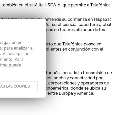
también en el satélite H30W-6, que permite a Telefónica
dor líder del mercado, refrende su confianza en HispaSat
de hace tanto tiempo. Por su eficiencia, cobertura global
tes corporativos y públicos en lugares alejados de los
avegación en
 de HispaSat y al telepuerto que Telefónica posee en
 para analizar el
e cada uno de nuestros clientes en conjunción con el
. Al navegar por
miento. Para
 cómo puede
visuales en español y portugués, incluida la transmisión de
én provee servicios de banda ancha y conectividad por
alor añadido, a gobiernos, corporaciones y operadores de
AS LAS COOKIES
to en España como en Latinoamérica, donde se ubica su
puente de comunicaciones entre Europa y América.