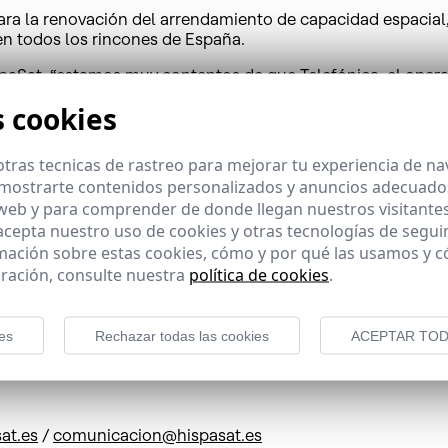
a la renovación del arrendamiento de capacidad espacial, 
 en todos los rincones de España.
spaSat, “estamos muy contentos de que Telefónica, el opera
un trabajo que llevamos desarrollando de forma conjunta des
s cookies
 para soluciones como las que Telefónica ofrece a sus clien
tras tecnicas de rastreo para mejorar tu experiencia de n
Servicios Audiovisuales, “gracias a la capacidad satelital
mostrarte contenidos personalizados y anuncios adecuados,
elitales profesionales según las necesidades específicas d
 web y para comprender de donde llegan nuestros visitantes
orciona un valor añadido a todas nuestras soluciones”.
 acepta nuestro uso de cookies y otras tecnologías de segui
mación sobre estas cookies, cómo y por qué las usamos y
ración, consulte nuestra
política de cookies
.
, es líder en la difusión y distribución de contenidos audio
l Hogar (DTH) y Televisión de Alta Definición (TVAD). Tambi
nsión de redes de celulares, así como otras soluciones de v
es
Rechazar todas las cookies
ACEPTAR TOD
ica. HispaSat, constituida por empresas con presencia tan
pañías del mundo por ingresos en su sector y el principal 
at.es
/
comunicacion@hispasat.es