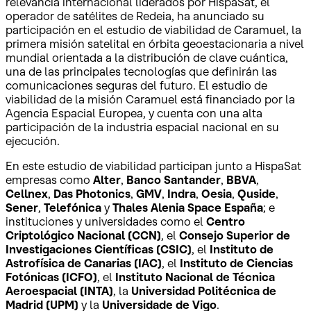
relevancia internacional liderados por HispaSat, el
operador de satélites de Redeia, ha anunciado su
participación en el estudio de viabilidad de Caramuel, la
primera misión satelital en órbita geoestacionaria a nivel
mundial orientada a la distribución de clave cuántica,
una de las principales tecnologías que definirán las
comunicaciones seguras del futuro. El estudio de
viabilidad de la misión Caramuel está financiado por la
Agencia Espacial Europea, y cuenta con una alta
participación de la industria espacial nacional en su
ejecución.
En este estudio de viabilidad participan junto a HispaSat
empresas como
Alter
,
Banco Santander
,
BBVA
,
Cellnex
,
Das Photonics
,
GMV
,
Indra
,
Oesia
,
Quside
,
Sener
,
Telefónica
y
Thales Alenia Space España
; e
instituciones y universidades como el
Centro
Criptológico Nacional (CCN)
, el
Consejo Superior de
Investigaciones Científicas (CSIC)
, el
Instituto de
Astrofísica de Canarias (IAC)
, el
Instituto de Ciencias
Fotónicas (ICFO)
, el
Instituto Nacional de Técnica
Aeroespacial (INTA)
, la
Universidad Politécnica de
Madrid (UPM)
y la
Universidade de Vigo
.