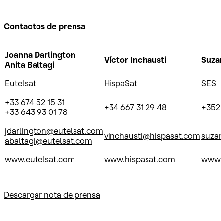
Contactos de prensa
Joanna Darlington
Víctor Inchausti
Suza
Anita Baltagi
Eutelsat
HispaSat
SES
+33 674 52 15 31
+34 667 31 29 48
+352
+33 643 93 01 78
jdarlington@eutelsat.com
vinchausti@hispasat.com
suza
abaltagi@eutelsat.com
www.eutelsat.com
www.hispasat.com
www.
Descargar nota de prensa