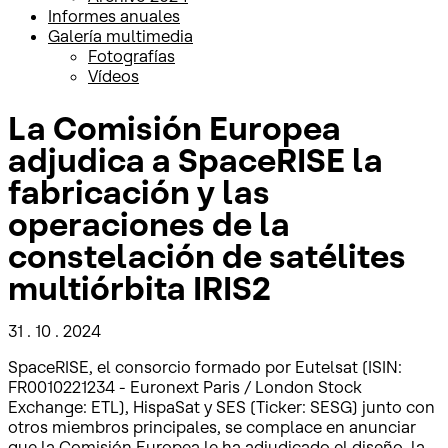
Informes anuales
Galería multimedia
Fotografías
Vídeos
La Comisión Europea
adjudica a SpaceRISE la
fabricación y las
operaciones de la
constelación de satélites
multiórbita IRIS2
31 . 10 . 2024
SpaceRISE, el consorcio formado por Eutelsat (ISIN:
FR0010221234 - Euronext Paris / London Stock
Exchange: ETL), HispaSat y SES (Ticker: SESG) junto con
otros miembros principales, se complace en anunciar
que
la Comisión Europea le ha adjudicado el diseño, la