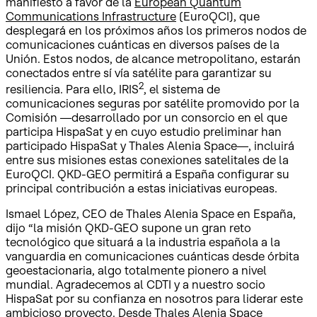
manifiesto a favor de la
European Quantum
Communications Infrastructure
(EuroQCI), que
desplegará en los próximos años los primeros nodos de
comunicaciones cuánticas en diversos países de la
Unión. Estos nodos, de alcance metropolitano, estarán
conectados entre sí vía satélite para garantizar su
2
resiliencia. Para ello, IRIS
, el sistema de
comunicaciones seguras por satélite promovido por la
Comisión —desarrollado por un consorcio en el que
participa HispaSat y en cuyo estudio preliminar han
participado HispaSat y Thales Alenia Space—, incluirá
entre sus misiones estas conexiones satelitales de la
EuroQCI. QKD-GEO permitirá a España configurar su
principal contribución a estas iniciativas europeas.
Ismael López, CEO de Thales Alenia Space en España,
dijo
“la misión QKD-GEO supone un gran reto
tecnológico que situará a la industria española a la
vanguardia en comunicaciones cuánticas desde órbita
geoestacionaria, algo totalmente pionero a nivel
mundial. Agradecemos al CDTI y a nuestro socio
HispaSat por su confianza en nosotros para liderar este
ambicioso proyecto. Desde Thales Alenia Space