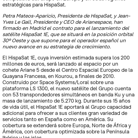
estratégicas para HispaSat.
Petra Mateos-Aparicio, Presidenta de HispaSat, y Jean-
Yves Le Gall, Presidente y CEO de Arianespace, han
firmado en Madrid el contrato para el lanzamiento del
satélite HispaSat 1E, que se situará en la posición orbital
30º Oeste y que supone para el operador español un
nuevo avance en su estrategia de crecimiento.
El HispaSat 1E, cuya inversión estimada supera los 200
millones de euros, será lanzado al espacio por un
cohete Ariane 5 desde el Centro Espacial Europeo de la
Guayana Francesa, en Kourou, a finales de 2010.
Construido por Space Systems/Loral sobre una
plataforma LS 1300, el nuevo satélite del Grupo cuenta
con 53 transpondedores simultáneos en banda Ku y una
masa de lanzamiento de 5.270 kg. Durante sus 15 años
de vida útil, el HispaSat 1E aportará al Grupo capacidad
adicional para ofrecer a sus clientes gran variedad de
servicios tanto en España como en América. Su
cobertura se extenderá sobre Europa, Norte de África y
Ámérica, con cobertura optimizada sobre la Península
Ibérica y las islas.