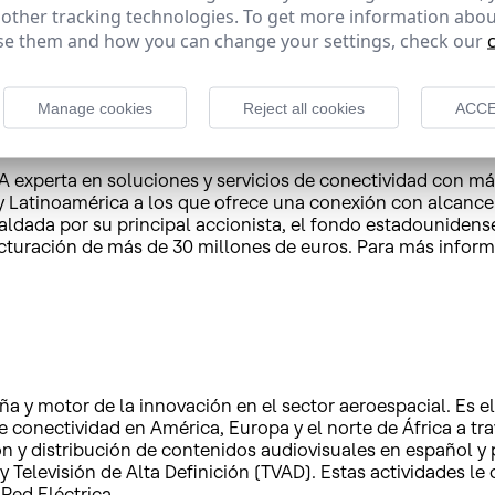
spaSat, afirmó que “estamos muy satisfechos de haber alca
 other tracking technologies. To get more information abou
ha contra la brecha digital en España. Estamos convencido
e them and how you can change your settings, check our
español -no sólo mediante el acceso a un Internet residencial
o como Eurona será fundamental para hacer realidad este ob
Manage cookies
Reject all cookies
ACCE
NA experta en soluciones y servicios de conectividad con m
 y Latinoamérica a los que ofrece una conexión con alcance 
paldada por su principal accionista, el fondo estadounidense
turación de más de 30 millones de euros. Para más infor
aña y motor de la innovación en el sector aeroespacial. Es 
 conectividad en América, Europa y el norte de África a t
sión y distribución de contenidos audiovisuales en español y
 y Televisión de Alta Definición (TVAD). Estas actividades 
Red Eléctrica.