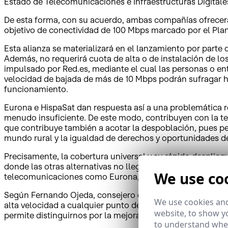
Estado de Telecomunicaciones e Infraestructuras Digitale
De esta forma, con su acuerdo, ambas compañías ofrecerá
objetivo de conectividad de 100 Mbps marcado por el Plan
Esta alianza se materializará en el lanzamiento por part
Además, no requerirá cuota de alta o de instalación de l
impulsado por Red.es, mediante el cual las personas o e
velocidad de bajada de más de 10 Mbps podrán sufragar ha
funcionamiento.
Eurona e HispaSat dan respuesta así a una problemática rea
menudo insuficiente. De este modo, contribuyen con la te
que contribuye también a acotar la despoblación, pues permit
mundo rural y la igualdad de derechos y oportunidades d
Precisamente, la cobertura universal y su rápido despliegu
donde las otras alternativas no llegan. Por este motivo, 
We use co
telecomunicaciones como Eurona, para así poder proporcio
Según Fernando Ojeda, consejero delegado de Eurona “est
We use cookies and
alta velocidad a cualquier punto de nuestra geografía. T
website, to show yo
permite distinguirnos por la mejora continua en el servici
to understand wher