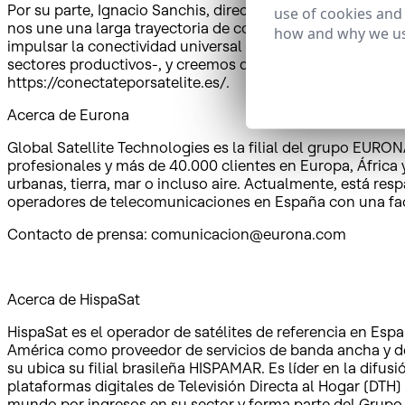
Por su parte, Ignacio Sanchis, director comercial de Hi
use of cookies and
nos une una larga trayectoria de colaboración en la luc
how and why we us
impulsar la conectividad universal en el territorio rural 
sectores productivos-, y creemos que contar con un aliad
https://conectateporsatelite.es/.
Acerca de Eurona
Global Satellite Technologies es la filial del grupo EURO
profesionales y más de 40.000 clientes en Europa, África
urbanas, tierra, mar o incluso aire. Actualmente, está res
operadores de telecomunicaciones en España con una fac
Contacto de prensa: comunicacion@eurona.com
Acerca de HispaSat
HispaSat es el operador de satélites de referencia en Esp
América como proveedor de servicios de banda ancha y de
su ubica su filial brasileña HISPAMAR. Es líder en la difu
plataformas digitales de Televisión Directa al Hogar (DTH)
mundo por ingresos en su sector y forma parte del Grupo 