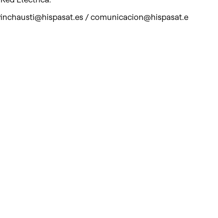
0 vinchausti@hispasat.es / comunicacion@hispasat.e