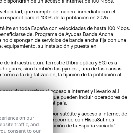
no dispondrán de un acceso a Internet de 100 Mbps.
a velocidad, que cumple de manera inmediata con el
no español para el 100% de la población en 2025.
atélite en toda España con velocidades de hasta 100 Mbps.
n beneficiarse del Programa de Ayudas Banda Ancha
 no dispongan de servicios de banda ancha fija con una
l equipamiento, su instalación y puesta en
de infraestructura terrestre (fibra óptica y 5G) es a
s hogares, sino también las pymes–, una de las causas
orno a la digitalización, la fijación de la población al
para democratizar el acceso a Internet y llevarlo allí
ista, neutral
y abierto que pueden incluir operadores de
a en cualquier punto del país.
llevar conectividad por satélite y acceso a Internet de
perience on our
estra relación de largo recorrido con HispaSat nos
bsite traffic, and
e calidad en la digitalización de la España vaciada”.
you consent to our