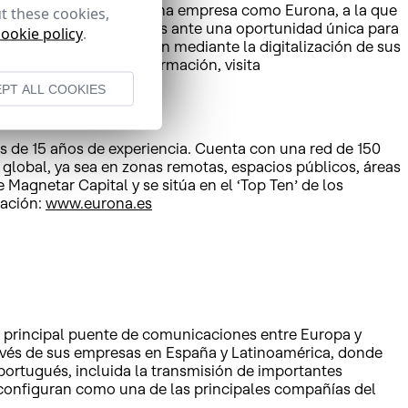
nzado este acuerdo con una empresa como Eurona, a la que
t these cookies,
s de que nos encontramos ante una oportunidad única para
cookie policy
.
 de calidad, sino también mediante la digitalización de sus
jetivo”. Para más información, visita
PT ALL COOKIES
ás de 15 años de experiencia. Cuenta con una red de 150
global, ya sea en zonas remotas, espacios públicos, áreas
 Magnetar Capital y se sitúa en el ‘Top Ten’ de los
mación:
www.eurona.es
el principal puente de comunicaciones entre Europa y
ravés de sus empresas en España y Latinoamérica, donde
 portugués, incluida la transmisión de importantes
le configuran como una de las principales compañías del