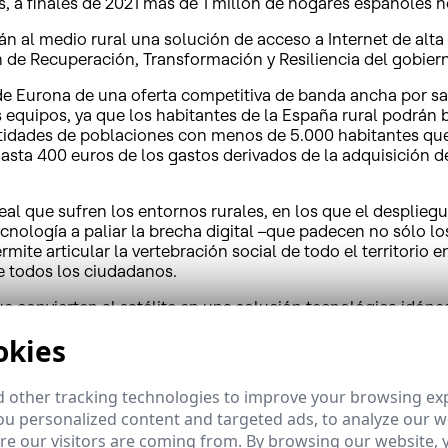
s, a finales de 2021 más de 1 millón de hogares españoles 
n al medio rural una solución de acceso a Internet de alt
 de Recuperación, Transformación y Resiliencia del gobier
e de Eurona de una oferta competitiva de banda ancha por s
os equipos, ya que los habitantes de la España rural podrá
ntidades de poblaciones con menos de 5.000 habitantes que
sta 400 euros de los gastos derivados de la adquisición de
l que sufren los entornos rurales, en los que el despliegue 
cnología a paliar la brecha digital –que padecen no sólo lo
e articular la vertebración social de todo el territorio en t
e todos los ciudadanos.
e convierten al satélite en una solución tecnológica idónea 
HispaSat lanzó el pasado mes de noviembre un servicio mayor
okies
nar de forma inmediata un servicio de Internet de garantí
e nuevo acuerdo renueva y reafirma nuestro compromiso de 
 other tracking technologies to improve your browsing ex
al y como venimos haciendo desde hace 15 años. Además, nu
u personalized content and targeted ads, to analyze our we
o a nuestros clientes, haciendo posible un verdadero salto d
e our visitors are coming from. By browsing our website, 