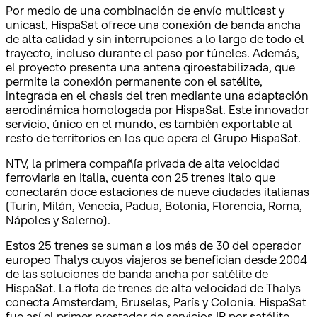
Por medio de una combinación de envío multicast y
unicast, HispaSat ofrece una conexión de banda ancha
de alta calidad y sin interrupciones a lo largo de todo el
trayecto, incluso durante el paso por túneles. Además,
el proyecto presenta una antena giroestabilizada, que
permite la conexión permanente con el satélite,
integrada en el chasis del tren mediante una adaptación
aerodinámica homologada por HispaSat. Este innovador
servicio, único en el mundo, es también exportable al
resto de territorios en los que opera el Grupo HispaSat.
NTV, la primera compañía privada de alta velocidad
ferroviaria en Italia, cuenta con 25 trenes Italo que
conectarán doce estaciones de nueve ciudades italianas
(Turín, Milán, Venecia, Padua, Bolonia, Florencia, Roma,
Nápoles y Salerno).
Estos 25 trenes se suman a los más de 30 del operador
europeo Thalys cuyos viajeros se benefician desde 2004
de las soluciones de banda ancha por satélite de
HispaSat. La flota de trenes de alta velocidad de Thalys
conecta Amsterdam, Bruselas, París y Colonia. HispaSat
fue así el primer prestador de servicios IP por satélite